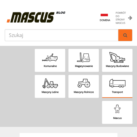
POWRÓT
DO
STRONY
DOMENA
MASCUS
Komunalne
Magazynowanie
Maszyny Budowlane
Maszyny Leśne
Maszyny Rolnicze
Transport
Mascus