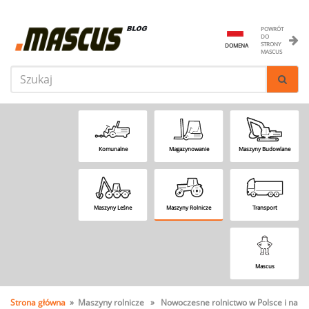
POWRÓT
DO
STRONY
DOMENA
MASCUS
Komunalne
Magazynowanie
Maszyny Budowlane
Maszyny Leśne
Maszyny Rolnicze
Transport
Mascus
Strona główna
» Maszyny rolnicze » Nowoczesne rolnictwo w Polsce i na