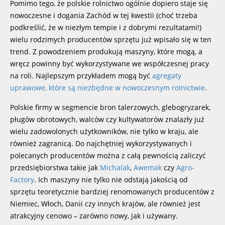
Pomimo tego, że polskie rolnictwo ogólnie dopiero staje się
nowoczesne i dogania Zachód w tej kwestii (choć trzeba
podkreślić, że w niezłym tempie i z dobrymi rezultatami!)
wielu rodzimych producentów sprzętu już wpisało się w ten
trend. Z powodzeniem produkują maszyny, które mogą, a
wręcz powinny być wykorzystywane we współczesnej pracy
na roli. Najlepszym przykładem mogą być
agregaty
uprawowe, które są niezbędne w nowoczesnym rolnictwie
.
Polskie firmy w segmencie bron talerzowych, glebogryzarek,
pługów obrotowych, walców czy kultywatorów znalazły już
wielu zadowolonych użytkowników, nie tylko w kraju, ale
również zagranicą. Do najchętniej wykorzystywanych i
polecanych producentów można z całą pewnością zaliczyć
przedsiębiorstwa takie jak
Michalak
,
Awemak
czy
Agro-
Factory
. Ich maszyny nie tylko nie odstają jakością od
sprzętu teoretycznie bardziej renomowanych producentów z
Niemiec, Włoch, Danii czy innych krajów, ale również jest
atrakcyjny cenowo – zarówno nowy, jak i używany.