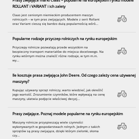
Prasy zwijające marki Claas – popularne na europejskim rynku modele
ROLLANT i VARIANT i ich zalety
Claas jest cenionym niemieckim producentem maszyn
rolniczych – w tym pras zwijających. Modele z serii Rollant
oraz Variant cieszą się bardzo dużą popularnością wśró...
Popularne rodzaje przyczep rolniczych na rynku europejskim
Przyczepy rolnicze pozwalają przede wszystkim na
bezpieczny transport materiałów do miejsca docelowego. Na
rynku wtórnym można znaleźć różne rodzaje, w tym m.in.
wy...
Ile kosztuje prasa zwijająca John Deere. Od czego zależy cena używanej
maszyny?
Kupując używany sprzęt rolniczy, warto wiedzieć, jak określić
jego wartość. Zrozumienie czynników, które wpływają na cenę
maszyny, ułatwia podjęcie właściwej decyzj...
Prasy zwijające. Poznaj modele popularne na rynku europejskim
Maszyny rolnicze przyspieszają wiele czynności
wykonywanych w gospodarstwach rolnych. Jednym z takich
sprzętów są prasy zwijające, dzięki którym zielonki, słoma
czy...